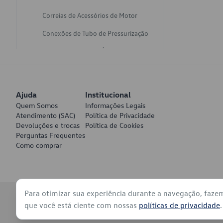
Correias de Acessórios de Motor
Conexões de Tubo de Pressurização
Varetas de Nivel de Óleo
Catalisadores de Escapamento
Freios
Ajuda
Institucional
Discos de Freio
Quem Somos
Informações Legais
Atendimento (SAC)
Política de Privacidade
Juntas de Bomba de Vácuo
Devoluções e trocas
Política de Cookies
Perguntas Frequentes
Mangueiras de Vácuo de Servo
Como comprar
Tubos de Freio
Pratos de Disco de Freio
Para otimizar sua experiência durante a navegação, faze
Travas de Pastilha de Freio
© 2026 - Volkswagen do Brasil - Todos os direitos reservados
que você está ciente com nossas
políticas de privacidade
.
Fluídos de Freio