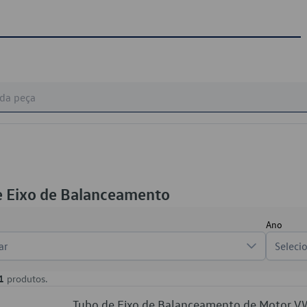
e Eixo de Balanceamento
Ano
ar
Seleci
1
produtos.
Tubo de Eixo de Balanceamento de Motor 