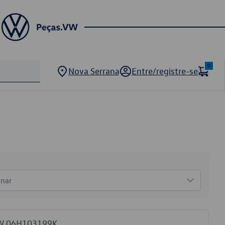
0
Nova Serrana
Entre/registre-se
onar
VW 06H103199K