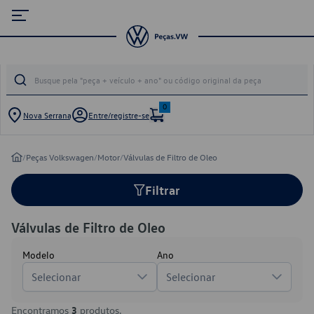
0
Nova Serrana
Entre/registre-se
/
Peças Volkswagen
/
Motor
/
Válvulas de Filtro de Oleo
Filtrar
Válvulas de Filtro de Oleo
Modelo
Ano
Selecionar
Selecionar
Encontramos
3
produtos.