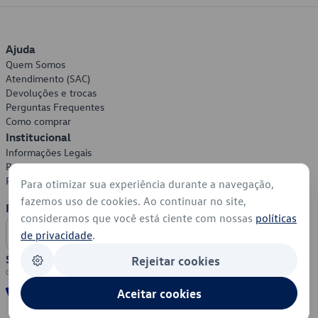
Ajuda
Quem Somos
Atendimento (SAC)
Devoluções e trocas
Perguntas Frequentes
Como comprar
Institucional
Informações Legais
Política de Privacidade
Política de Cookies
Para otimizar sua experiência durante a navegação,
fazemos uso de cookies. Ao continuar no site,
Formas de Pagamento
consideramos que você está ciente com nossas
políticas
de privacidade
.
Segurança
Rejeitar cookies
Aceitar cookies