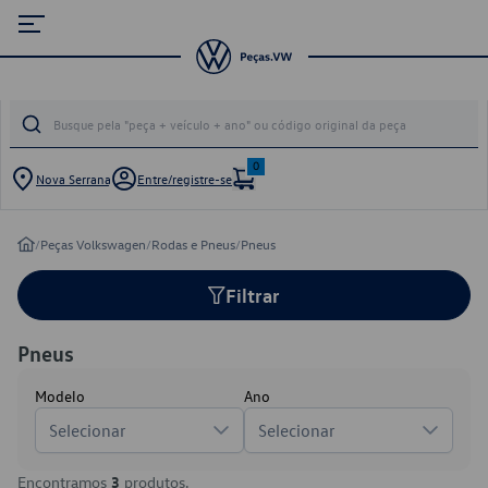
0
Nova Serrana
Entre/registre-se
/
Peças Volkswagen
/
Rodas e Pneus
/
Pneus
Filtrar
Pneus
Modelo
Ano
Selecionar
Selecionar
Encontramos
3
produtos.