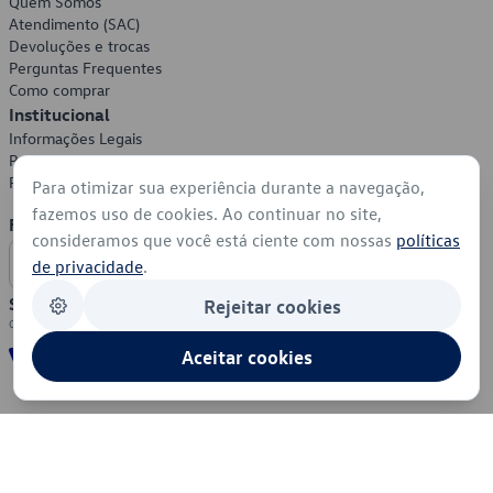
Quem Somos
Atendimento (SAC)
Devoluções e trocas
Perguntas Frequentes
Como comprar
Institucional
Informações Legais
Política de Privacidade
Política de Cookies
Para otimizar sua experiência durante a navegação,
fazemos uso de cookies. Ao continuar no site,
Formas de Pagamento
consideramos que você está ciente com nossas
políticas
de privacidade
.
Segurança
Rejeitar cookies
Aceitar cookies
© 2026 - Volkswagen do Brasil - Todos os direitos reservados