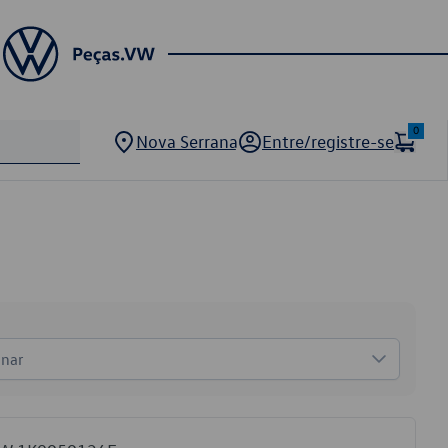
0
Nova Serrana
Entre/registre-se
onar