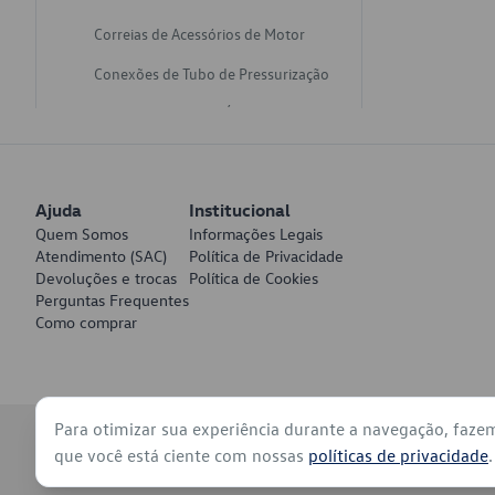
Correias de Acessórios de Motor
Conexões de Tubo de Pressurização
Varetas de Nivel de Óleo
Catalisadores de Escapamento
Freios
Ajuda
Institucional
Discos de Freio
Quem Somos
Informações Legais
Atendimento (SAC)
Política de Privacidade
Juntas de Bomba de Vácuo
Devoluções e trocas
Política de Cookies
Perguntas Frequentes
Mangueiras de Vácuo de Servo
Como comprar
Tubos de Freio
Pratos de Disco de Freio
Para otimizar sua experiência durante a navegação, faze
Travas de Pastilha de Freio
© 2026 - Volkswagen do Brasil - Todos os direitos reservados
que você está ciente com nossas
políticas de privacidade
.
Fluídos de Freio