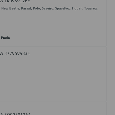
 VW 1K0959126E
, New Beetle, Passat, Polo, Saveiro, SpaceFox, Tiguan, Touareg,
o Paulo
 VW 377959483E
o VW 5Q0959126A