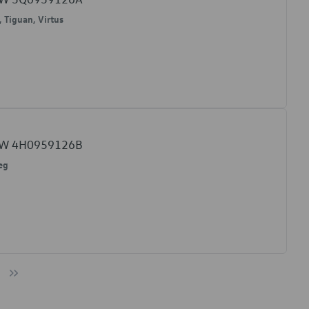
, Tiguan, Virtus
o VW 4H0959126B
reg