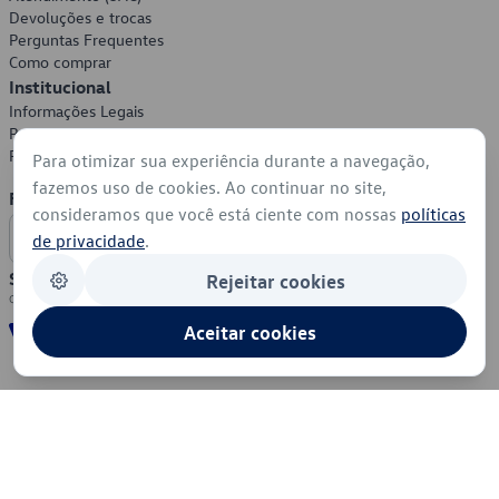
Devoluções e trocas
Perguntas Frequentes
Como comprar
Institucional
Informações Legais
Política de Privacidade
Política de Cookies
Para otimizar sua experiência durante a navegação,
fazemos uso de cookies. Ao continuar no site,
Formas de Pagamento
consideramos que você está ciente com nossas
políticas
de privacidade
.
Segurança
Rejeitar cookies
Aceitar cookies
© 2026 - Volkswagen do Brasil - Todos os direitos reservados