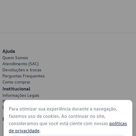
Ajuda
Quem Somos
Atendimento (SAC)
Devoluções e trocas
Perguntas Frequentes
Como comprar
Institucional
Informações Legais
Política de Privacidade
Política de Cookies
Para otimizar sua experiência durante a navegação,
fazemos uso de cookies. Ao continuar no site,
Formas de Pagamento
consideramos que você está ciente com nossas
políticas
de privacidade
.