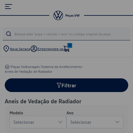
0
Nova Serrana
Entre/registre-se
/
Peças Volkswagen
/
Sistema de Arrefecimento
/
Aneis de Vedação de Radiador
Filtrar
Aneis de Vedação de Radiador
Modelo
Ano
Selecionar
Selecionar