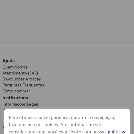
Ajuda
Quem Somos
Atendimento (SAC)
Devoluções e trocas
Perguntas Frequentes
Como comprar
Institucional
Informações Legais
Política de Privacidade
Política de Cookies
Para otimizar sua experiência durante a navegação,
fazemos uso de cookies. Ao continuar no site,
Formas de Pagamento
consideramos que você está ciente com nossas
políticas