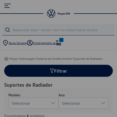
0
Nova Serrana
Entre/registre-se
/
Peças Volkswagen
/
Sistema de Arrefecimento
/
Suportes de Radiador
Filtrar
Suportes de Radiador
Modelo
Ano
Selecionar
Selecionar
Encontramos
6
produtos.