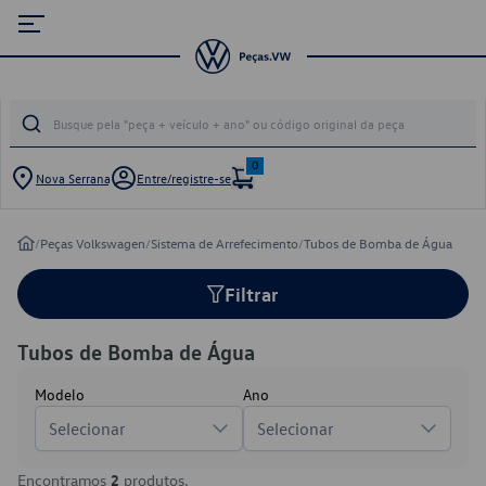
0
Nova Serrana
Entre/registre-se
/
Peças Volkswagen
/
Sistema de Arrefecimento
/
Tubos de Bomba de Água
Filtrar
Tubos de Bomba de Água
Modelo
Ano
Selecionar
Selecionar
Encontramos
2
produtos.