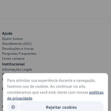
Ajuda
Quem Somos
Atendimento (SAC)
Devoluções e trocas
Perguntas Frequentes
Como comprar
Institucional
Informações Legais
Política de Privacidade
Política de Cookies
Para otimizar sua experiência durante a navegação,
fazemos uso de cookies. Ao continuar no site,
Formas de Pagamento
consideramos que você está ciente com nossas
políticas
de privacidade
.
Segurança
Rejeitar cookies