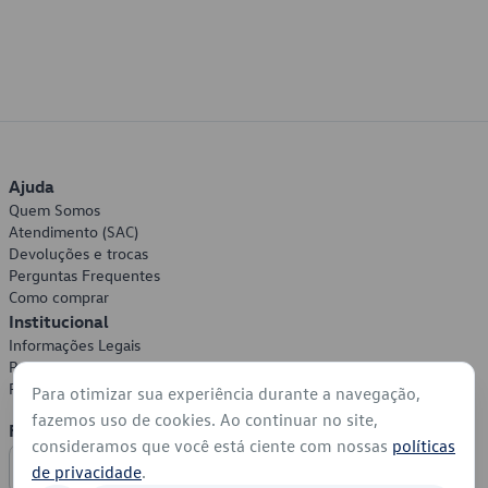
Ajuda
Quem Somos
Atendimento (SAC)
Devoluções e trocas
Perguntas Frequentes
Como comprar
Institucional
Informações Legais
Política de Privacidade
Política de Cookies
Para otimizar sua experiência durante a navegação,
fazemos uso de cookies. Ao continuar no site,
Formas de Pagamento
consideramos que você está ciente com nossas
políticas
de privacidade
.