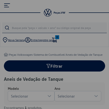
0
Nova Serrana
Entre/registre-se
/
Peças Volkswagen
/
Sistema de Combustível
/
Aneis de Vedação de Tanque
Filtrar
Aneis de Vedação de Tanque
Modelo
Ano
Selecionar
Selecionar
Encontramos
1
produtos.