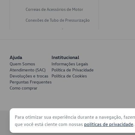
Correias de Acessórios de Motor
Conexões de Tubo de Pressurização
Varetas de Nivel de Óleo
Catalisadores de Escapamento
Freios
Ajuda
Institucional
Discos de Freio
Quem Somos
Informações Legais
Atendimento (SAC)
Política de Privacidade
Juntas de Bomba de Vácuo
Devoluções e trocas
Política de Cookies
Perguntas Frequentes
Mangueiras de Vácuo de Servo
Como comprar
Tubos de Freio
Pratos de Disco de Freio
Para otimizar sua experiência durante a navegação, faze
Travas de Pastilha de Freio
© 2026 - Volkswagen do Brasil - Todos os direitos reservados
que você está ciente com nossas
políticas de privacidade
.
Fluídos de Freio