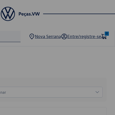
0
Nova Serrana
Entre/registre-se
onar