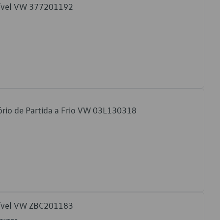
tível VW 377201192
ório de Partida a Frio VW 03L130318
tível VW ZBC201183
Voyage