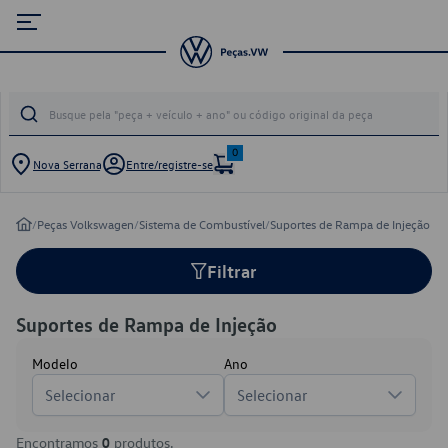
0
Nova Serrana
Entre/registre-se
/
Peças Volkswagen
/
Sistema de Combustível
/
Suportes de Rampa de Injeção
Filtrar
Suportes de Rampa de Injeção
Modelo
Ano
Selecionar
Selecionar
Encontramos
0
produtos.