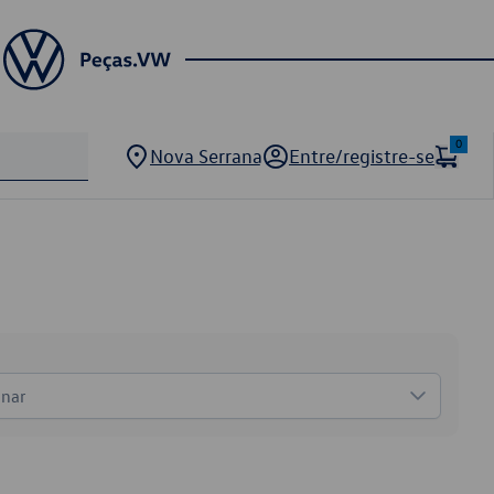
0
Nova Serrana
Entre/registre-se
onar