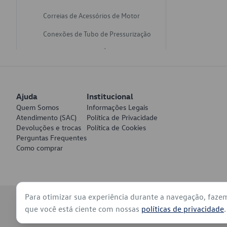
Correias de Acessórios de Motor
Conexões de Tubo de Pressurização
Varetas de Nivel de Óleo
Catalisadores de Escapamento
Freios
Ajuda
Institucional
Discos de Freio
Quem Somos
Informações Legais
Atendimento (SAC)
Política de Privacidade
Juntas de Bomba de Vácuo
Devoluções e trocas
Política de Cookies
Perguntas Frequentes
Mangueiras de Vácuo de Servo
Como comprar
Tubos de Freio
Pratos de Disco de Freio
Para otimizar sua experiência durante a navegação, faze
Travas de Pastilha de Freio
© 2026 - Volkswagen do Brasil - Todos os direitos reservados
que você está ciente com nossas
políticas de privacidade
.
Fluídos de Freio