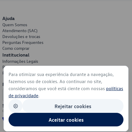
Ajuda
Quem Somos
Atendimento (SAC)
Devoluções e trocas
Perguntas Frequentes
Como comprar
Institucional
Informações Legais
Política de Privacidade
Política de Cookies
Para otimizar sua experiência durante a navegação,
fazemos uso de cookies. Ao continuar no site,
Formas de Pagamento
consideramos que você está ciente com nossas
políticas
de privacidade
.
Segurança
Rejeitar cookies
Aceitar cookies