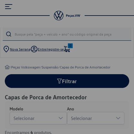
0
Nova Serrana
Entre/registre-se
/
Peças Volkswagen
/
Suspensão
/
Capas de Porca de Amortecedor
Filtrar
Capas de Porca de Amortecedor
Modelo
Ano
Selecionar
Selecionar
Encontramos
4
produtos.