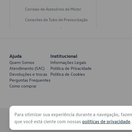
Correias de Acessórios de Motor
Conexões de Tubo de Pressurização
Varetas de Nivel de Óleo
Catalisadores de Escapamento
Freios
Ajuda
Institucional
Discos de Freio
Quem Somos
Informações Legais
Atendimento (SAC)
Política de Privacidade
Juntas de Bomba de Vácuo
Devoluções e trocas
Política de Cookies
Perguntas Frequentes
Mangueiras de Vácuo de Servo
Como comprar
Tubos de Freio
Pratos de Disco de Freio
Para otimizar sua experiência durante a navegação, faze
Travas de Pastilha de Freio
© 2026 - Volkswagen do Brasil - Todos os direitos reservados
que você está ciente com nossas
políticas de privacidade
.
Fluídos de Freio