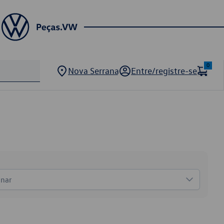
0
Nova Serrana
Entre/registre-se
onar