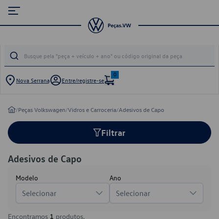
0
Nova Serrana
Entre/registre-se
/
Peças Volkswagen
/
Vidros e Carroceria
/
Adesivos de Capo
Filtrar
Adesivos de Capo
Modelo
Ano
Selecionar
Selecionar
Encontramos
1
produtos.