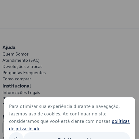
Ajuda
Quem Somos
Atendimento (SAC)
Devoluções e trocas
Perguntas Frequentes
Como comprar
Institucional
Informações Legais
Política de Privacidade
Política de Cookies
Para otimizar sua experiência durante a navegação,
fazemos uso de cookies. Ao continuar no site,
Formas de Pagamento
consideramos que você está ciente com nossas
políticas
de privacidade
.