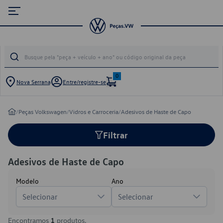
0
Nova Serrana
Entre/registre-se
/
Peças Volkswagen
/
Vidros e Carroceria
/
Adesivos de Haste de Capo
Filtrar
Adesivos de Haste de Capo
Modelo
Ano
Selecionar
Selecionar
Encontramos
1
produtos.