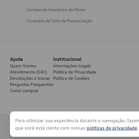
Correias de Acessórios de Motor
Conexões de Tubo de Pressurização
Varetas de Nivel de Óleo
Catalisadores de Escapamento
Freios
Ajuda
Institucional
Discos de Freio
Quem Somos
Informações Legais
Atendimento (SAC)
Política de Privacidade
Juntas de Bomba de Vácuo
Devoluções e trocas
Política de Cookies
Perguntas Frequentes
Mangueiras de Vácuo de Servo
Como comprar
Tubos de Freio
Pratos de Disco de Freio
Para otimizar sua experiência durante a navegação, faze
Travas de Pastilha de Freio
© 2026 - Volkswagen do Brasil - Todos os direitos reservados
que você está ciente com nossas
políticas de privacidade
.
Fluídos de Freio