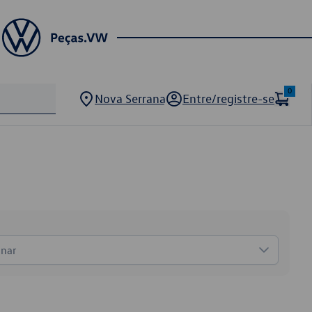
0
Nova Serrana
Entre/registre-se
onar