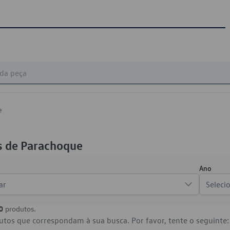
e
s de Parachoque
Ano
ar
Seleci
0
produtos.
tos que correspondam à sua busca. Por favor, tente o seguinte: