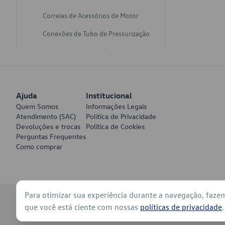
Correias de Acessórios de Motor
Conexões de Tubo de Pressurização
Varetas de Nivel de Óleo
Catalisadores de Escapamento
Freios
Ajuda
Institucional
Discos de Freio
Quem Somos
Informações Legais
Atendimento (SAC)
Política de Privacidade
Juntas de Bomba de Vácuo
Devoluções e trocas
Política de Cookies
Perguntas Frequentes
Mangueiras de Vácuo de Servo
Como comprar
Tubos de Freio
Pratos de Disco de Freio
Para otimizar sua experiência durante a navegação, faze
Travas de Pastilha de Freio
© 2026 - Volkswagen do Brasil - Todos os direitos reservados
que você está ciente com nossas
políticas de privacidade
.
Fluídos de Freio