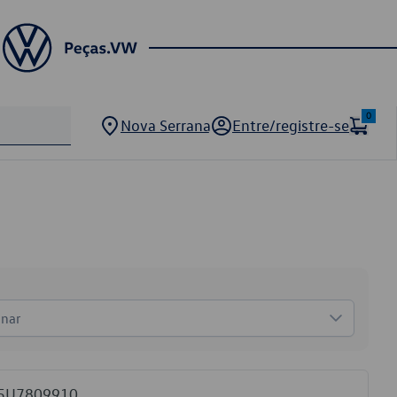
0
Nova Serrana
Entre/registre-se
onar
 5U7809910