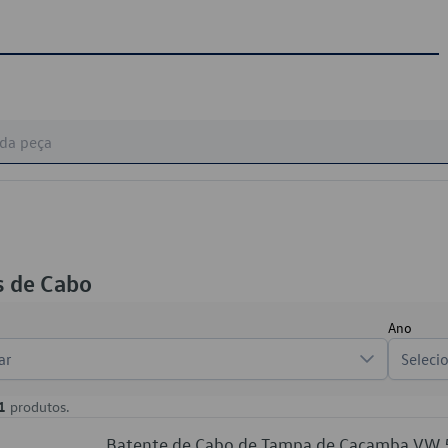
s de Cabo
Ano
ar
Seleci
1
produtos.
Batente de Cabo de Tampa de Caçamba VW