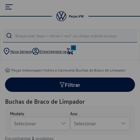
0
Nova Serrana
Entre/registre-se
/
Peças Volkswagen
/
Vidros e Carroceria
/
Buchas de Braco de Limpador
Filtrar
Buchas de Braco de Limpador
Modelo
Ano
Selecionar
Selecionar
Encontramos
1
produtos.