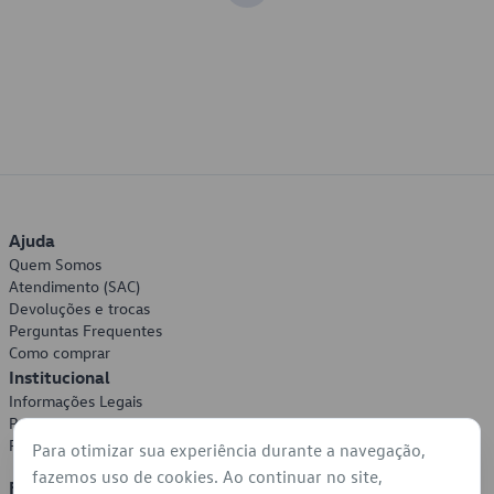
Ajuda
Quem Somos
Atendimento (SAC)
Devoluções e trocas
Perguntas Frequentes
Como comprar
Institucional
Informações Legais
Política de Privacidade
Política de Cookies
Para otimizar sua experiência durante a navegação,
fazemos uso de cookies. Ao continuar no site,
Formas de Pagamento