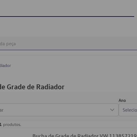
diador
de Grade de Radiador
Ano
ar
Seleci
1
produtos.
Bucha de Grade de Radiador VW 11385721