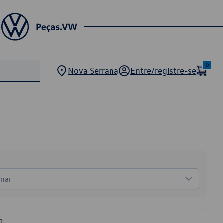
0
Nova Serrana
Entre/registre-se
onar
91