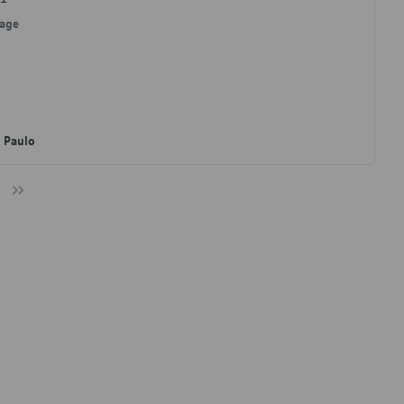
yage
o Paulo