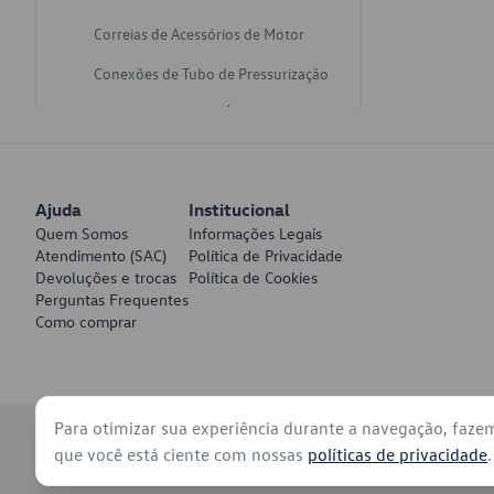
Correias de Acessórios de Motor
Conexões de Tubo de Pressurização
Varetas de Nivel de Óleo
Catalisadores de Escapamento
Freios
Ajuda
Institucional
Discos de Freio
Quem Somos
Informações Legais
Atendimento (SAC)
Política de Privacidade
Juntas de Bomba de Vácuo
Devoluções e trocas
Política de Cookies
Perguntas Frequentes
Mangueiras de Vácuo de Servo
Como comprar
Tubos de Freio
Pratos de Disco de Freio
Para otimizar sua experiência durante a navegação, faze
Travas de Pastilha de Freio
© 2026 - Volkswagen do Brasil - Todos os direitos reservados
que você está ciente com nossas
políticas de privacidade
.
Fluídos de Freio