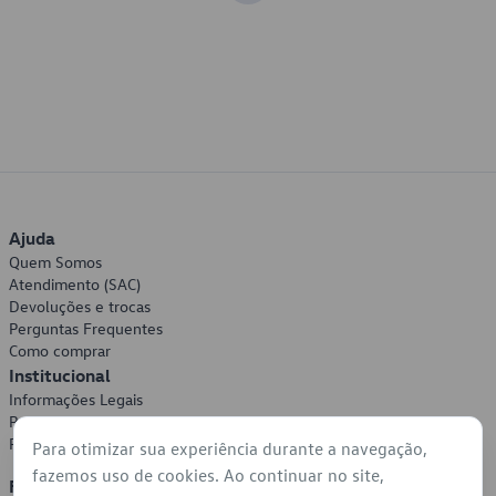
Ajuda
Quem Somos
Atendimento (SAC)
Devoluções e trocas
Perguntas Frequentes
Como comprar
Institucional
Informações Legais
Política de Privacidade
Política de Cookies
Para otimizar sua experiência durante a navegação,
fazemos uso de cookies. Ao continuar no site,
Formas de Pagamento