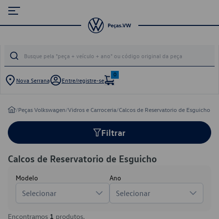
0
Nova Serrana
Entre/registre-se
/
Peças Volkswagen
/
Vidros e Carroceria
/
Calcos de Reservatorio de Esguicho
Filtrar
Calcos de Reservatorio de Esguicho
Modelo
Ano
Selecionar
Selecionar
Encontramos
1
produtos.