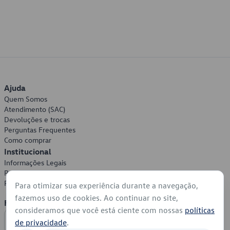
Ajuda
Quem Somos
Atendimento (SAC)
Devoluções e trocas
Perguntas Frequentes
Como comprar
Institucional
Informações Legais
Política de Privacidade
Política de Cookies
Para otimizar sua experiência durante a navegação,
fazemos uso de cookies. Ao continuar no site,
Formas de Pagamento
consideramos que você está ciente com nossas
políticas
de privacidade
.