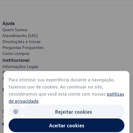
Ajuda
Quem Somos
Atendimento (SAC)
Devoluções e trocas
Perguntas Frequentes
Como comprar
Institucional
Informações Legais
Política de Privacidade
Política de Cookies
Para otimizar sua experiência durante a navegação,
fazemos uso de cookies. Ao continuar no site,
Formas de Pagamento
consideramos que você está ciente com nossas
políticas
de privacidade
.
Segurança
Rejeitar cookies
Aceitar cookies