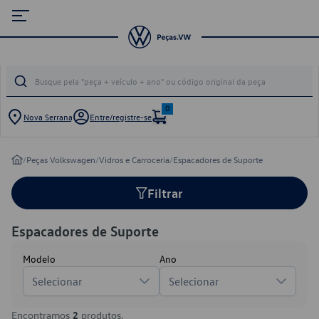
0
Nova Serrana
Entre/registre-se
/
Peças Volkswagen
/
Vidros e Carroceria
/
Espacadores de Suporte
Filtrar
Espacadores de Suporte
Modelo
Ano
Selecionar
Selecionar
Encontramos
2
produtos.