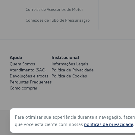
Correias de Acessórios de Motor
Conexões de Tubo de Pressurização
Varetas de Nivel de Óleo
Catalisadores de Escapamento
Freios
Ajuda
Institucional
Discos de Freio
Quem Somos
Informações Legais
Atendimento (SAC)
Política de Privacidade
Juntas de Bomba de Vácuo
Devoluções e trocas
Política de Cookies
Perguntas Frequentes
Mangueiras de Vácuo de Servo
Como comprar
Tubos de Freio
Pratos de Disco de Freio
Para otimizar sua experiência durante a navegação, faze
Travas de Pastilha de Freio
© 2026 - Volkswagen do Brasil - Todos os direitos reservados
que você está ciente com nossas
políticas de privacidade
.
Fluídos de Freio