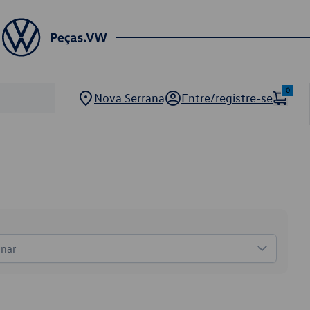
0
Nova Serrana
Entre/registre-se
onar