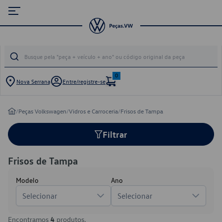
0
Nova Serrana
Entre/registre-se
/
Peças Volkswagen
/
Vidros e Carroceria
/
Frisos de Tampa
Filtrar
Frisos de Tampa
Modelo
Ano
Selecionar
Selecionar
Encontramos
4
produtos.