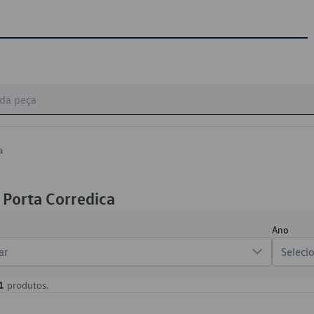
a
 Porta Corredica
Ano
ar
Seleci
1
produtos.