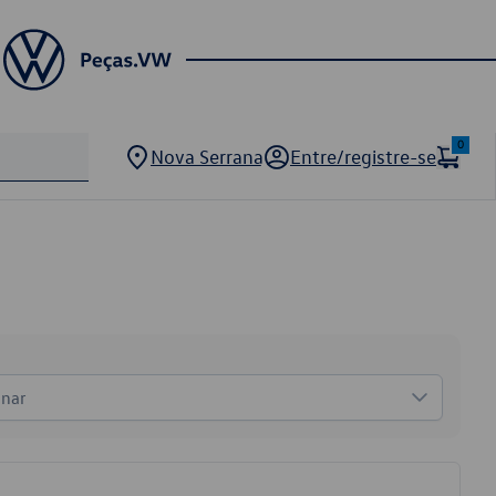
0
Nova Serrana
Entre/registre-se
onar