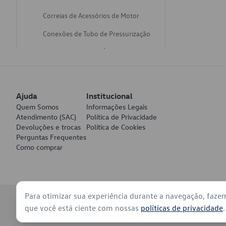
Correias de Acessórios de Motor
Conexões de Tubo de Pressurização
Varetas de Nivel de Óleo
Catalisadores de Escapamento
Freios
Ajuda
Institucional
Discos de Freio
Quem Somos
Informações Legais
Atendimento (SAC)
Política de Privacidade
Juntas de Bomba de Vácuo
Devoluções e trocas
Política de Cookies
Perguntas Frequentes
Mangueiras de Vácuo de Servo
Como comprar
Tubos de Freio
Pratos de Disco de Freio
Para otimizar sua experiência durante a navegação, faze
Travas de Pastilha de Freio
© 2026 - Volkswagen do Brasil - Todos os direitos reservados
que você está ciente com nossas
políticas de privacidade
.
Fluídos de Freio