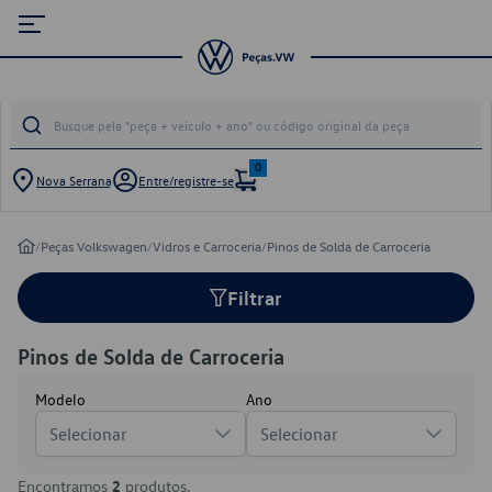
0
Nova Serrana
Entre/registre-se
/
Peças Volkswagen
/
Vidros e Carroceria
/
Pinos de Solda de Carroceria
Filtrar
Pinos de Solda de Carroceria
Modelo
Ano
Selecionar
Selecionar
Encontramos
2
produtos.