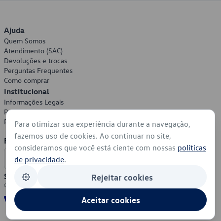
Ajuda
Quem Somos
Atendimento (SAC)
Devoluções e trocas
Perguntas Frequentes
Como comprar
Institucional
Informações Legais
Política de Privacidade
Política de Cookies
Para otimizar sua experiência durante a navegação,
fazemos uso de cookies. Ao continuar no site,
Formas de Pagamento
consideramos que você está ciente com nossas
políticas
de privacidade
.
Segurança
Rejeitar cookies
Aceitar cookies