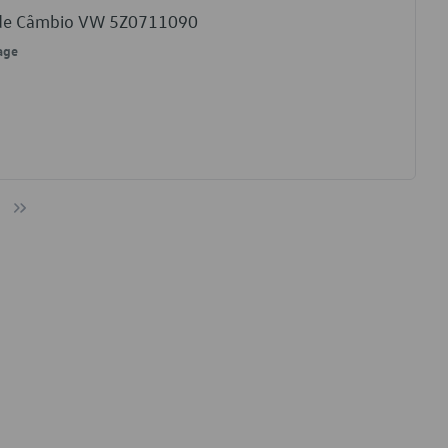
a de Câmbio VW 5Z0711090
age