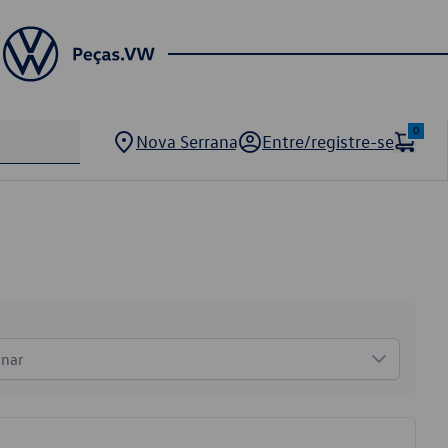
0
Nova Serrana
Entre/registre-se
onar