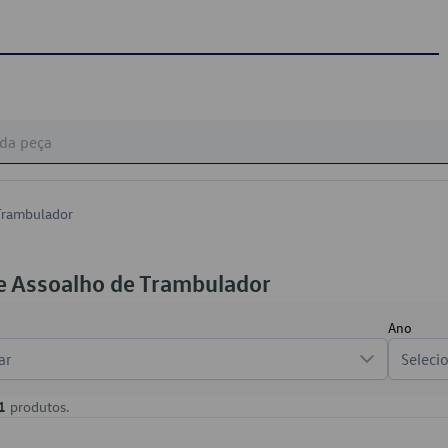
Trambulador
e Assoalho de Trambulador
Ano
ar
Seleci
1
produtos.