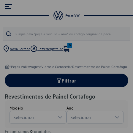
0
Nova Serrana
Entre/registre-se
/
Peças Volkswagen
/
Vidros e Carroceria
/
Revestimentos de Painel Cortafogo
Filtrar
Revestimentos de Painel Cortafogo
Modelo
Ano
Selecionar
Selecionar
Encontramos
0
produtos.