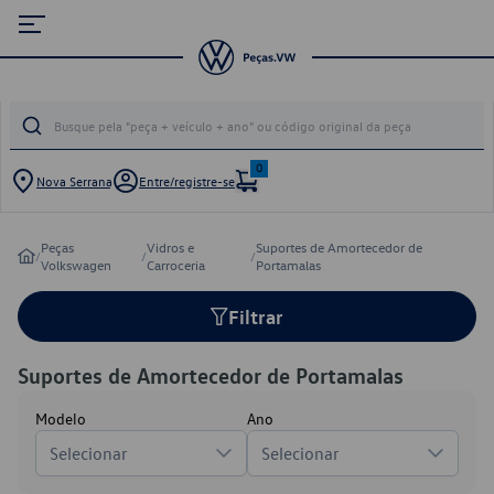
0
Nova Serrana
Entre/registre-se
Peças
Vidros e
Suportes de Amortecedor de
/
/
/
Volkswagen
Carroceria
Portamalas
Filtrar
Suportes de Amortecedor de Portamalas
Modelo
Ano
Selecionar
Selecionar