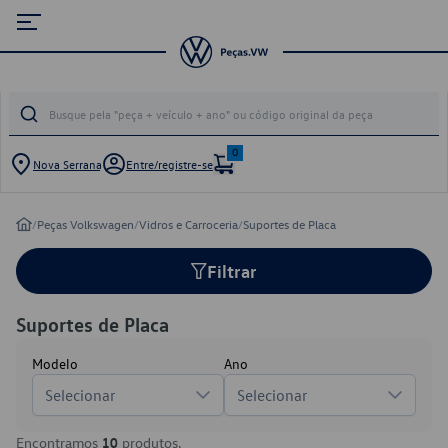
0
Nova Serrana
Entre/registre-se
/
Peças Volkswagen
/
Vidros e Carroceria
/
Suportes de Placa
Filtrar
Suportes de Placa
Modelo
Ano
Selecionar
Selecionar
Encontramos
10
produtos.