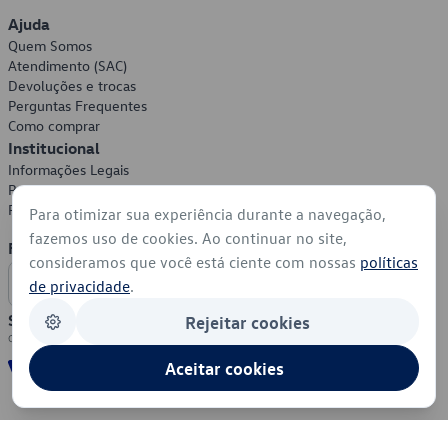
Ajuda
Quem Somos
Atendimento (SAC)
Devoluções e trocas
Perguntas Frequentes
Como comprar
Institucional
Informações Legais
Política de Privacidade
Política de Cookies
Para otimizar sua experiência durante a navegação,
fazemos uso de cookies. Ao continuar no site,
Formas de Pagamento
consideramos que você está ciente com nossas
políticas
de privacidade
.
Segurança
Rejeitar cookies
Aceitar cookies