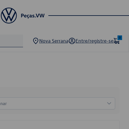
0
Nova Serrana
Entre/registre-se
onar