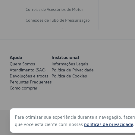
Correias de Acessórios de Motor
Conexões de Tubo de Pressurização
Varetas de Nivel de Óleo
Catalisadores de Escapamento
Freios
Ajuda
Institucional
Discos de Freio
Quem Somos
Informações Legais
Atendimento (SAC)
Política de Privacidade
Juntas de Bomba de Vácuo
Devoluções e trocas
Política de Cookies
Perguntas Frequentes
Mangueiras de Vácuo de Servo
Como comprar
Tubos de Freio
Pratos de Disco de Freio
Para otimizar sua experiência durante a navegação, faze
Travas de Pastilha de Freio
© 2026 - Volkswagen do Brasil - Todos os direitos reservados
que você está ciente com nossas
políticas de privacidade
.
Fluídos de Freio