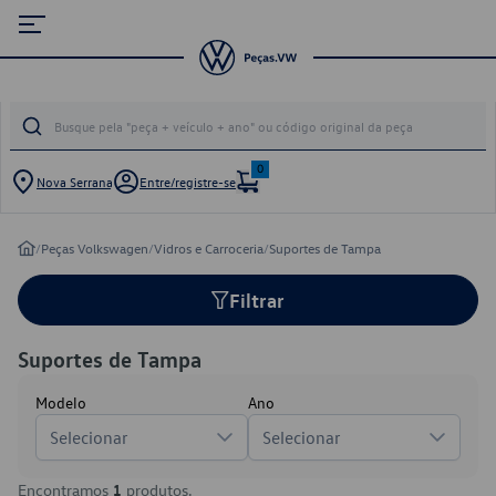
0
Nova Serrana
Entre/registre-se
/
Peças Volkswagen
/
Vidros e Carroceria
/
Suportes de Tampa
Filtrar
Suportes de Tampa
Modelo
Ano
Selecionar
Selecionar
Encontramos
1
produtos.