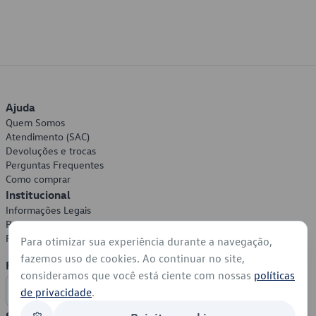
Ajuda
Quem Somos
Atendimento (SAC)
Devoluções e trocas
Perguntas Frequentes
Como comprar
Institucional
Informações Legais
Política de Privacidade
Política de Cookies
Para otimizar sua experiência durante a navegação,
fazemos uso de cookies. Ao continuar no site,
Formas de Pagamento
consideramos que você está ciente com nossas
políticas
de privacidade
.