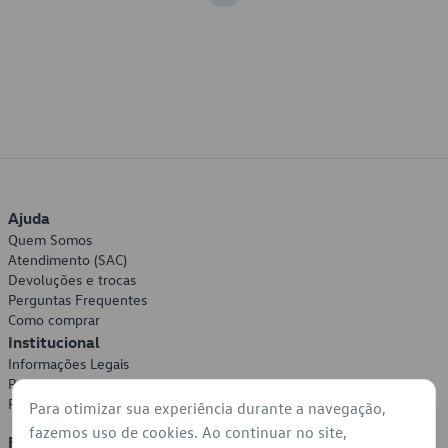
Ajuda
Quem Somos
Atendimento (SAC)
Devoluções e trocas
Perguntas Frequentes
Como comprar
Institucional
Informações Legais
Política de Privacidade
Política de Cookies
Para otimizar sua experiência durante a navegação,
fazemos uso de cookies. Ao continuar no site,
Formas de Pagamento