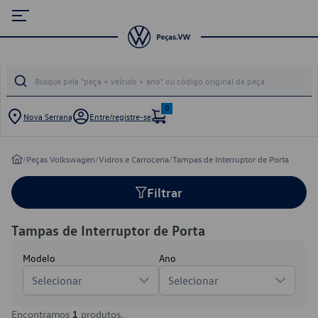
0
Nova Serrana
Entre/registre-se
/
Peças Volkswagen
/
Vidros e Carroceria
/
Tampas de Interruptor de Porta
Filtrar
Tampas de Interruptor de Porta
Modelo
Ano
Selecionar
Selecionar
Encontramos
1
produtos.