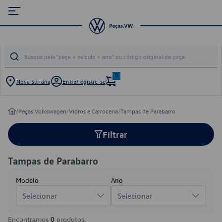
0
Nova Serrana
Entre/registre-se
/
Peças Volkswagen
/
Vidros e Carroceria
/
Tampas de Parabarro
Filtrar
Tampas de Parabarro
Modelo
Ano
Selecionar
Selecionar
Encontramos
0
produtos.