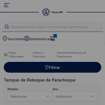
0
Nova Serrana
Entre/registre-se
Peças
Vidros e
Tampas de Reboque de
/
/
/
Volkswagen
Carroceria
Parachoque
Filtrar
Tampas de Reboque de Parachoque
Modelo
Ano
Selecionar
Selecionar