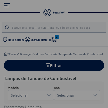
0
Nova Serrana
Entre/registre-se
/
Peças Volkswagen
/
Vidros e Carroceria
/
Tampas de Tanque de Combustível
Filtrar
Tampas de Tanque de Combustível
Modelo
Ano
Selecionar
Selecionar
Encontramos
3
produtos.