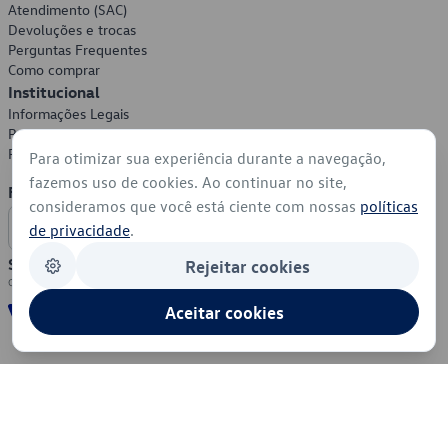
Atendimento (SAC)
Devoluções e trocas
Perguntas Frequentes
Como comprar
Institucional
Informações Legais
Política de Privacidade
Política de Cookies
Para otimizar sua experiência durante a navegação,
fazemos uso de cookies. Ao continuar no site,
Formas de Pagamento
consideramos que você está ciente com nossas
políticas
de privacidade
.
Segurança
Rejeitar cookies
Aceitar cookies
© 2026 - Volkswagen do Brasil - Todos os direitos reservados