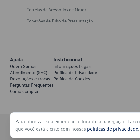
Correias de Acessórios de Motor
Conexões de Tubo de Pressurização
Varetas de Nivel de Óleo
Catalisadores de Escapamento
Freios
Ajuda
Institucional
Discos de Freio
Quem Somos
Informações Legais
Atendimento (SAC)
Política de Privacidade
Juntas de Bomba de Vácuo
Devoluções e trocas
Política de Cookies
Perguntas Frequentes
Mangueiras de Vácuo de Servo
Como comprar
Tubos de Freio
Pratos de Disco de Freio
Para otimizar sua experiência durante a navegação, faze
Travas de Pastilha de Freio
© 2026 - Volkswagen do Brasil - Todos os direitos reservados
que você está ciente com nossas
políticas de privacidade
.
Fluídos de Freio