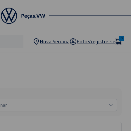
0
Nova Serrana
Entre/registre-se
onar