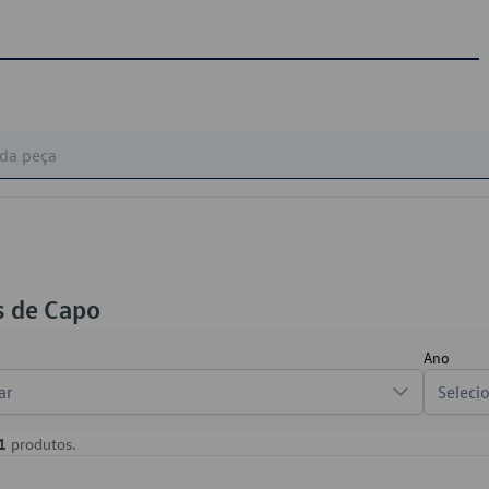
 de Capo
Ano
ar
Seleci
1
produtos.