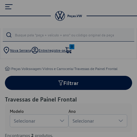
0
Nova Serrana
Entre/registre-se
/
Peças Volkswagen
/
Vidros e Carroceria
/
Travessas de Painel Frontal
Filtrar
Travessas de Painel Frontal
Modelo
Ano
Selecionar
Selecionar
Encontramos
2
produtos.