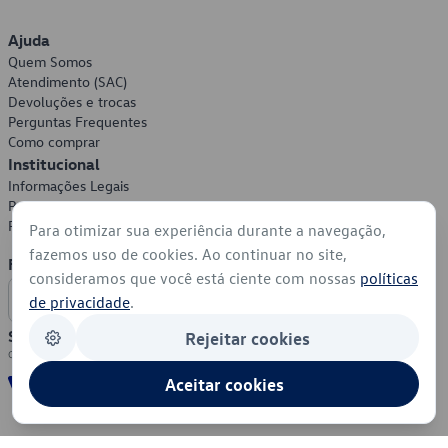
Ajuda
Quem Somos
Atendimento (SAC)
Devoluções e trocas
Perguntas Frequentes
Como comprar
Institucional
Informações Legais
Política de Privacidade
Política de Cookies
Para otimizar sua experiência durante a navegação,
fazemos uso de cookies. Ao continuar no site,
Formas de Pagamento
consideramos que você está ciente com nossas
políticas
de privacidade
.
Segurança
Rejeitar cookies
Aceitar cookies