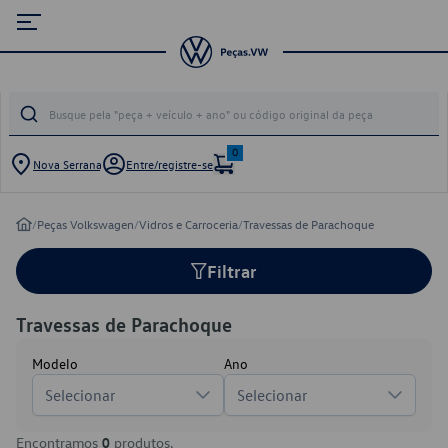
0
Nova Serrana
Entre/registre-se
/
Peças Volkswagen
/
Vidros e Carroceria
/
Travessas de Parachoque
Filtrar
Travessas de Parachoque
Modelo
Ano
Selecionar
Selecionar
Encontramos
0
produtos.