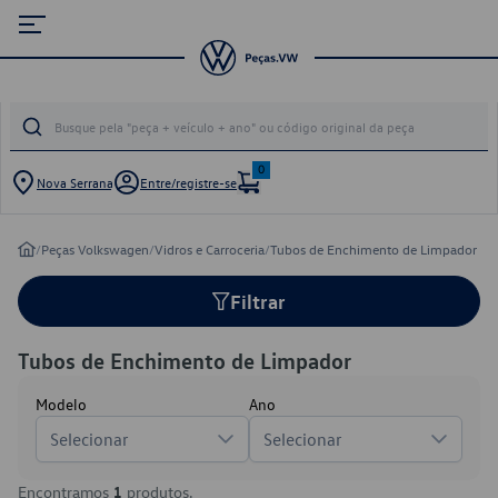
0
Nova Serrana
Entre/registre-se
/
Peças Volkswagen
/
Vidros e Carroceria
/
Tubos de Enchimento de Limpador
Filtrar
Tubos de Enchimento de Limpador
Modelo
Ano
Selecionar
Selecionar
Encontramos
1
produtos.