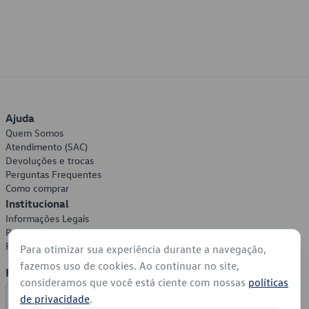
Ajuda
Quem Somos
Atendimento (SAC)
Devoluções e trocas
Perguntas Frequentes
Como comprar
Institucional
Informações Legais
Política de Privacidade
Política de Cookies
Para otimizar sua experiência durante a navegação,
fazemos uso de cookies. Ao continuar no site,
Formas de Pagamento
consideramos que você está ciente com nossas
políticas
de privacidade
.