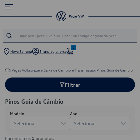
0
Nova Serrana
Entre/registre-se
/
Peças Volkswagen
/
Caixa de Câmbio e Transmissao
/
Pinos Guia de Câmbio
Filtrar
Pinos Guia de Câmbio
Modelo
Ano
Selecionar
Selecionar
Encontramos
1
produtos.