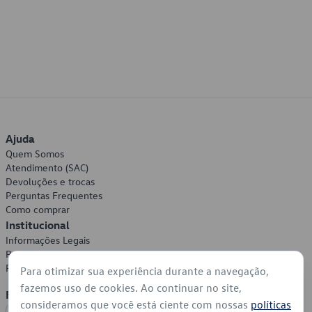
Ajuda
Quem Somos
Atendimento (SAC)
Devoluções e trocas
Perguntas Frequentes
Como comprar
Institucional
Informações Legais
Política de Privacidade
Política de Cookies
Para otimizar sua experiência durante a navegação,
fazemos uso de cookies. Ao continuar no site,
Formas de Pagamento
consideramos que você está ciente com nossas
políticas