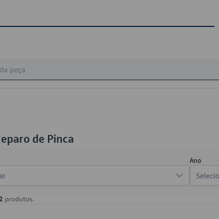
Reparo de Pinca
Ano
ar
Seleci
2
produtos.