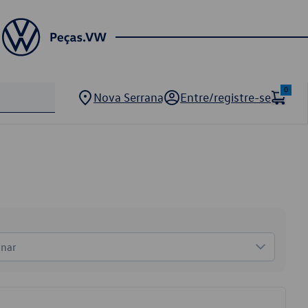
0
Nova Serrana
Entre/registre-se
onar