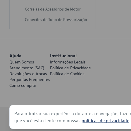
Correias de Acessórios de Motor
Conexões de Tubo de Pressurização
Varetas de Nivel de Óleo
Catalisadores de Escapamento
Freios
Ajuda
Institucional
Discos de Freio
Quem Somos
Informações Legais
Atendimento (SAC)
Política de Privacidade
Juntas de Bomba de Vácuo
Devoluções e trocas
Política de Cookies
Perguntas Frequentes
Mangueiras de Vácuo de Servo
Como comprar
Tubos de Freio
Pratos de Disco de Freio
Para otimizar sua experiência durante a navegação, faze
Travas de Pastilha de Freio
© 2026 - Volkswagen do Brasil - Todos os direitos reservados
que você está ciente com nossas
políticas de privacidade
.
Fluídos de Freio